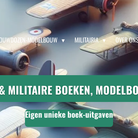
OUWDOZEN-MODELBOUW
MILITAIRIA
OVER ON
& MILITAIRE BOEKEN, MODELB
Eigen unieke boek-uitgaven