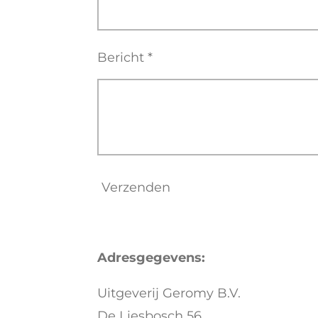
Bericht *
Verzenden
Adresgegevens:
Uitgeverij Geromy B.V.
De Liesbosch 56