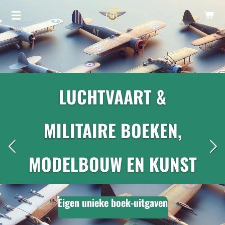
Ga
direct
naar
de
hoofdinhoud
LUCHTVAART &
MILITAIRE BOEKEN,
MODELBOUW EN KUNST
Eigen unieke boek-uitgaven