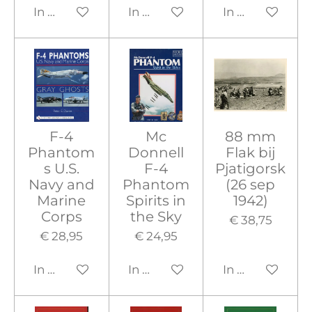
In winkelwagen
In winkelwagen
In winkelwage
F-4
Mc
88 mm
Phantom
Donnell
Flak bij
s U.S.
F-4
Pjatigorsk
Navy and
Phantom
(26 sep
Marine
Spirits in
1942)
Corps
the Sky
€ 38,75
€ 28,95
€ 24,95
In winkelwagen
In winkelwagen
In winkelwage