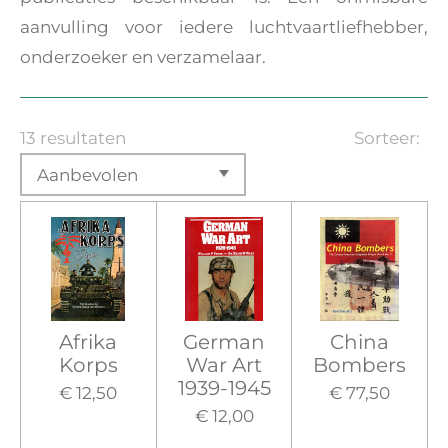
aanvulling voor iedere luchtvaartliefhebber,
onderzoeker en verzamelaar.
13 resultaten
Sorteer:
Afrika
German
China
Korps
War Art
Bombers
1939-1945
€ 12,50
€ 77,50
€ 12,00