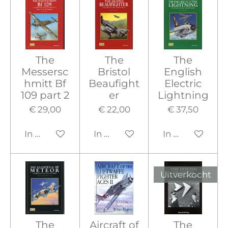
The
The
The
Messersc
Bristol
English
hmitt Bf
Beaufight
Electric
109 part 2
er
Lightning
€ 29,00
€ 22,00
€ 37,50
In winkelwagen
In winkelwagen
In winkelwage
Uitverkocht
The
Aircraft of
The