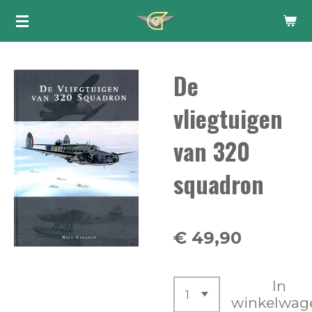
Ga
direct
naar
De
de
hoofdinhoud
vliegtuigen
van 320
squadron
€ 49,90
In
winkelwag