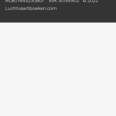
NL807645230B01 KvK 30154902. © 2022
Luchtvaartboeken.com