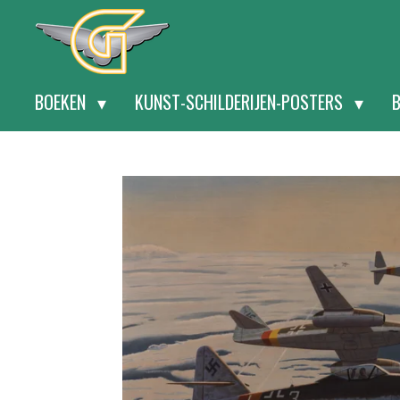
Ga
direct
naar
BOEKEN
KUNST-SCHILDERIJEN-POSTERS
de
hoofdinhoud