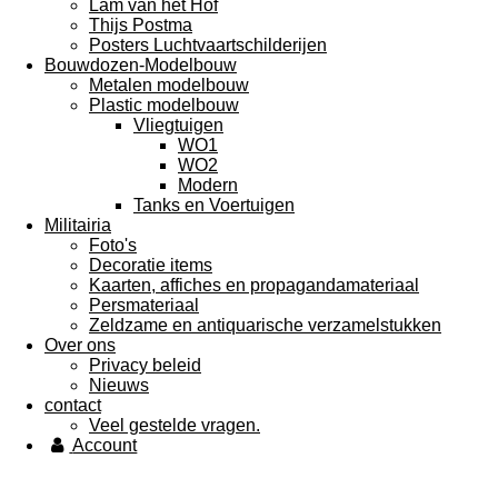
Lam van het Hof
Thijs Postma
Posters Luchtvaartschilderijen
Bouwdozen-Modelbouw
Metalen modelbouw
Plastic modelbouw
Vliegtuigen
WO1
WO2
Modern
Tanks en Voertuigen
Militairia
Foto's
Decoratie items
Kaarten, affiches en propagandamateriaal
Persmateriaal
Zeldzame en antiquarische verzamelstukken
Over ons
Privacy beleid
Nieuws
contact
Veel gestelde vragen.
Account