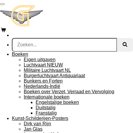
Ga
direct
naar
de
hoofdinhoud
Boeken
Eigen uitgaven
Luchtvaart NIEUW
Militaire Luchtvaart NL
Burgerluchtvaart Antiquariaat
Bunkers en Forten
Nederlands-Indië
Boeken over Verzet, Verraad en Vervolging
Internationale boeken
Engelstalige boeken
Duitstalig
Franstalig
Kunst-Schilderijen-Posters
Dirk van Rijn
Jan Glas