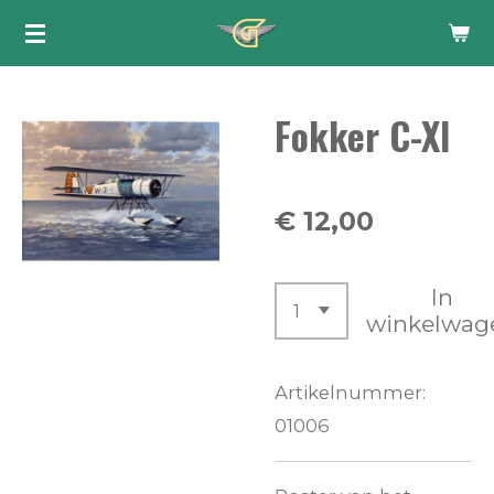
Ga
direct
naar
Fokker C-XI
de
hoofdinhoud
€ 12,00
In
winkelwag
Artikelnummer:
01006