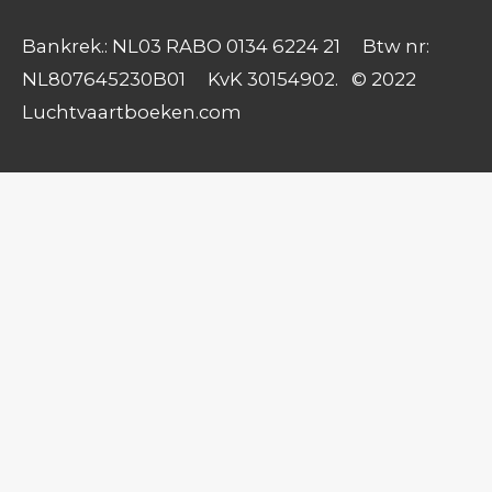
Bankrek.: NL03 RABO 0134 6224 21 Btw nr:
NL807645230B01 KvK 30154902. © 2022
Luchtvaartboeken.com