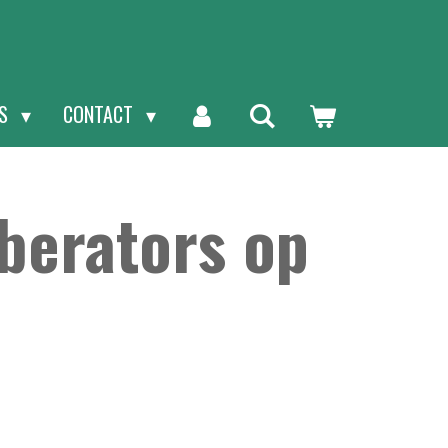
NS
CONTACT
berators op