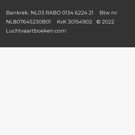
Bankrek.: NL03 RABO 0134 6224 21 Btw nr:
NL807645230B01 KvK 30154902. © 2022
Luchtvaartboeken.com