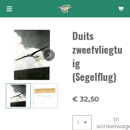
Ga
direct
naar
Duits
de
hoofdinhoud
zweefvliegtu
ig
(Segelflug)
€ 32,50
In
winkelwag