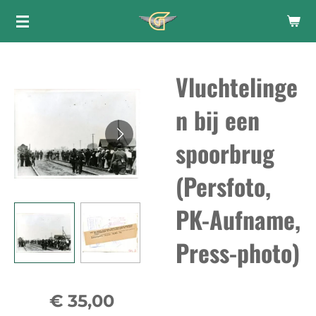
Ga
direct
naar
Vluchtelinge
de
hoofdinhoud
n bij een
spoorbrug
(Persfoto,
PK-Aufname,
Press-photo)
€ 35,00