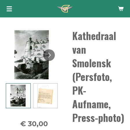
Ga
direct
naar
Kathedraal
de
hoofdinhoud
van
Smolensk
(Persfoto,
PK-
Aufname,
Press-photo)
€ 30,00