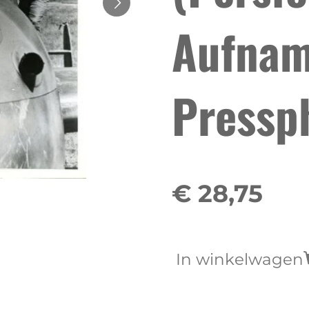
Aufnam
Pressp
€ 28,75
In winkelwagen