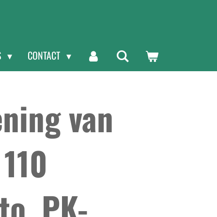
S
CONTACT
ning van
 110
to, PK-