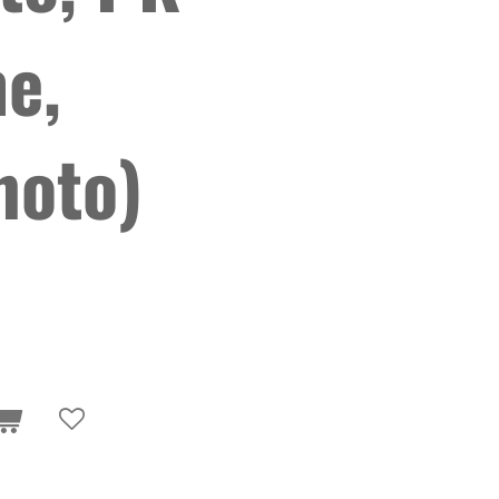
e,
hoto)