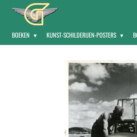
Ga
direct
naar
BOEKEN
KUNST-SCHILDERIJEN-POSTERS
B
de
hoofdinhoud