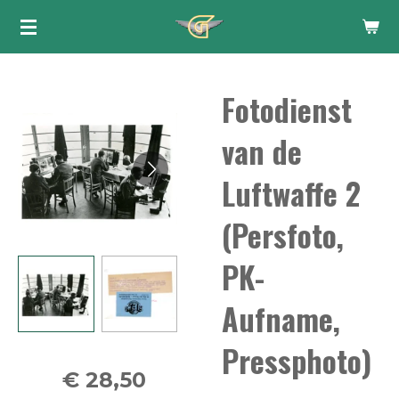
Ga
direct
naar
Fotodienst
de
hoofdinhoud
van de
Luftwaffe 2
(Persfoto,
PK-
Aufname,
Pressphoto)
€ 28,50