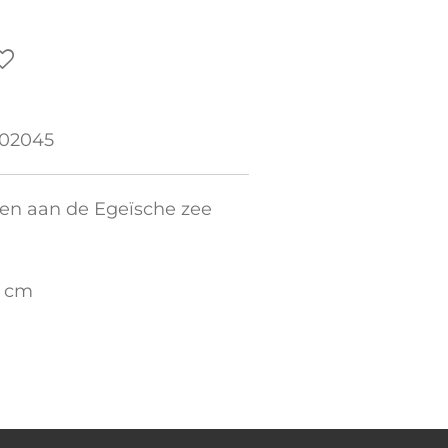
 02045
ven aan de Egeïsche zee
8 cm