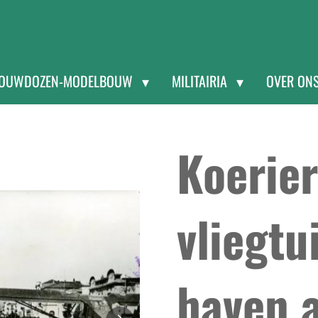
OUWDOZEN-MODELBOUW
MILITAIRIA
OVER ON
Koerier
vliegtu
haven 