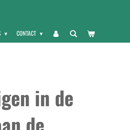
S
CONTACT
igen in de
aan de