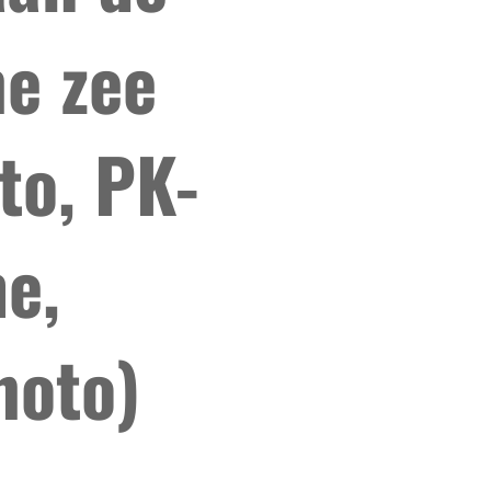
he zee
to, PK-
e,
hoto)