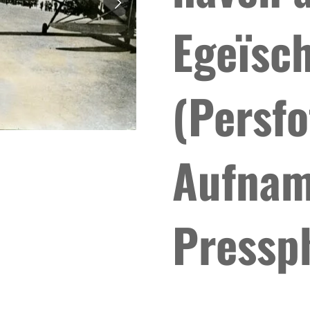
Egeïsc
(Persfo
Aufnam
Pressp