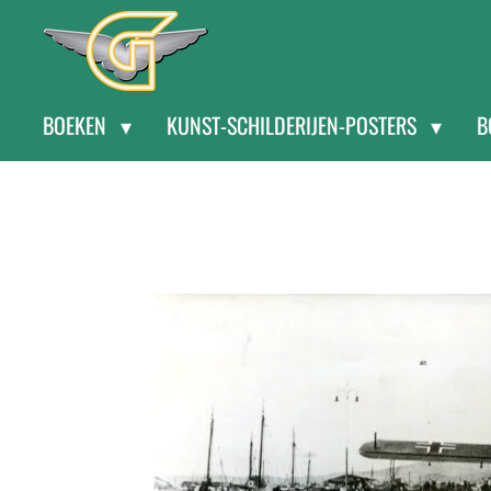
Ga
direct
naar
BOEKEN
KUNST-SCHILDERIJEN-POSTERS
B
de
hoofdinhoud