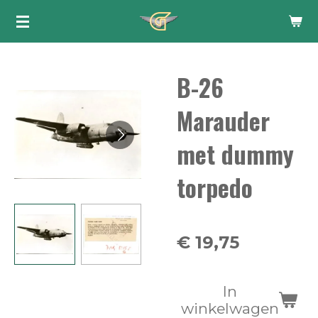
Ga
direct
naar
B-26
de
hoofdinhoud
Marauder
met dummy
torpedo
€ 19,75
In
winkelwagen