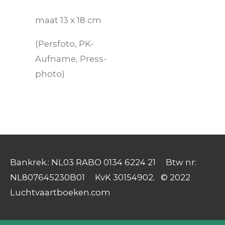
maat 13 x 18 cm
(Persfoto, PK-
Aufname, Press-
photo)
Bankrek.: NL03 RABO 0134 6224 21 Btw nr:
NL807645230B01 KvK 30154902. © 2022
Luchtvaartboeken.com