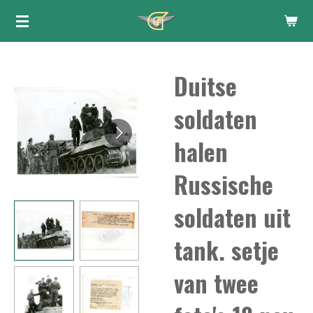
Ga
direct
naar
Duitse
de
hoofdinhoud
soldaten
halen
Russische
soldaten uit
tank. setje
van twee