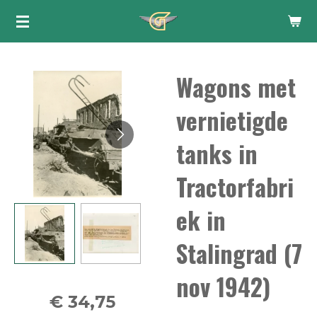
Ga
direct
naar
Wagons met
de
hoofdinhoud
vernietigde
tanks in
Tractorfabri
ek in
Stalingrad (7
nov 1942)
€ 34,75