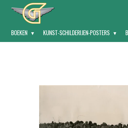
Ga
direct
naar
BOEKEN
KUNST-SCHILDERIJEN-POSTERS
de
hoofdinhoud