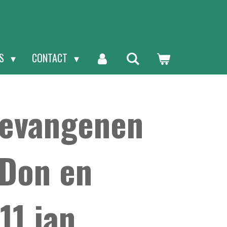
NS
CONTACT
gevangenen
 Don en
11 jan