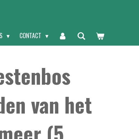
NS
CONTACT
estenbos
den van het
meer (5