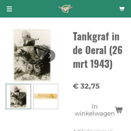
Ga
direct
naar
Tankgraf in
de
hoofdinhoud
de Oeral (26
mrt 1943)
€ 32,75
In
winkelwagen