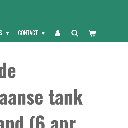
NS
CONTACT
lde
aanse tank
and (6 apr