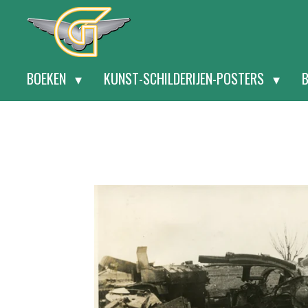
Ga
direct
naar
BOEKEN
KUNST-SCHILDERIJEN-POSTERS
de
hoofdinhoud