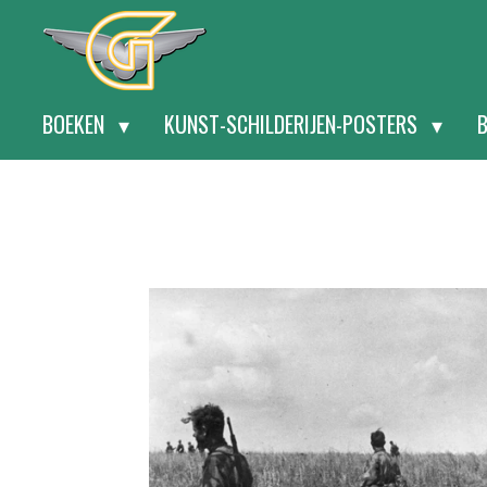
Ga
direct
naar
BOEKEN
KUNST-SCHILDERIJEN-POSTERS
de
hoofdinhoud