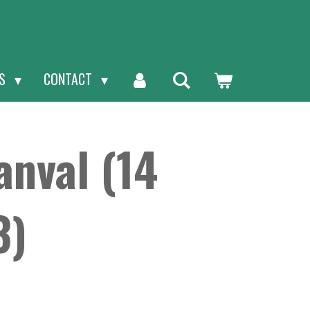
NS
CONTACT
anval (14
3)