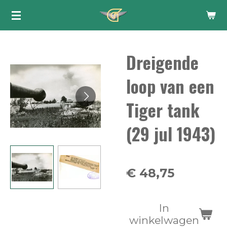
Ga
direct
naar
Dreigende
de
hoofdinhoud
loop van een
Tiger tank
(29 jul 1943)
€ 48,75
In
winkelwagen