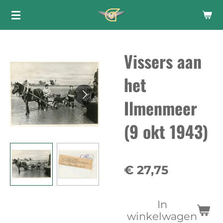
Ga
direct
naar
Vissers aan
de
hoofdinhoud
het
Ilmenmeer
(9 okt 1943)
€ 27,75
In
winkelwagen