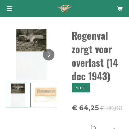
Ga
direct
naar
Regenval
de
hoofdinhoud
zorgt voor
overlast (14
dec 1943)
Sale!
€ 64,25
€ 110,00
In