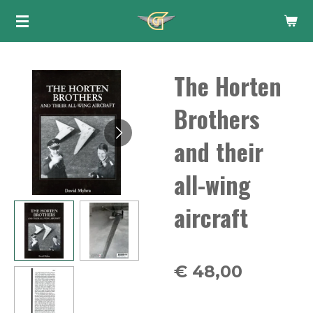
Ga
direct
naar
The Horten
de
hoofdinhoud
Brothers
and their
all-wing
aircraft
€ 48,00