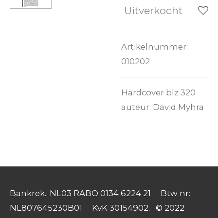
Uitverkocht
Artikelnummer:
010202
Hardcover blz 320
auteur: David Myhra
Bankrek.: NL03 RABO 0134 6224 21 Btw nr:
NL807645230B01 KvK 30154902. © 2022