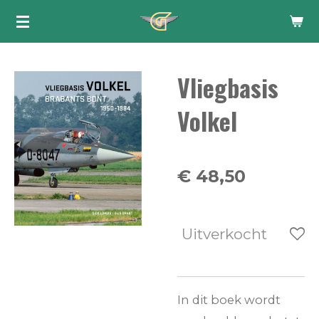
Ga
direct
naar
Vliegbasis
de
hoofdinhoud
Volkel
€ 48,50
Uitverkocht
In dit boek wordt