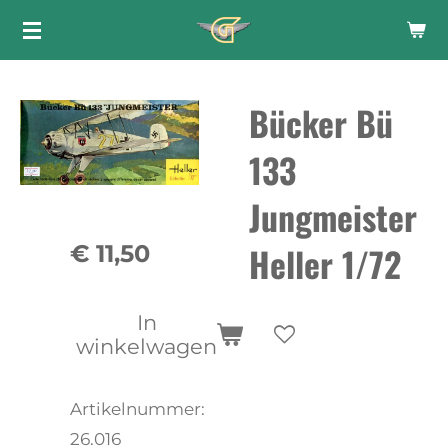
Ga
direct
naar
Bücker Bü
de
hoofdinhoud
133
Jungmeister
Heller 1/72
€ 11,50
In
winkelwagen
Artikelnummer:
26.016