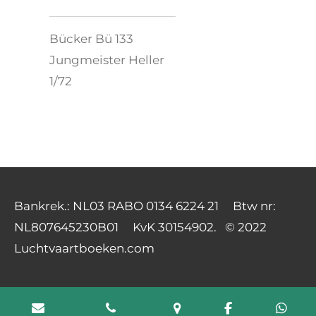
Bücker Bü 133
Jungmeister Heller
1/72
Bankrek.: NL03 RABO 0134 6224 21 Btw nr:
NL807645230B01 KvK 30154902. © 2022
Luchtvaartboeken.com