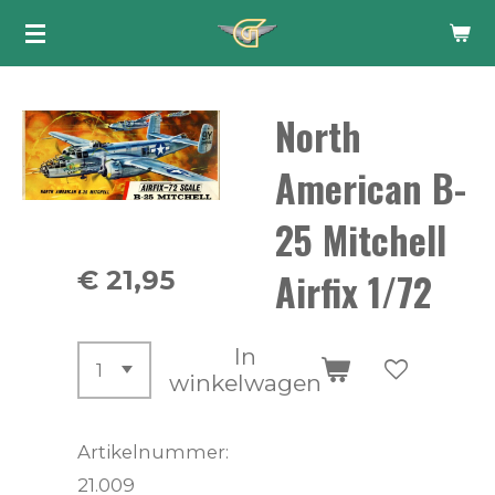
Ga
direct
naar
North
de
hoofdinhoud
American B-
25 Mitchell
Airfix 1/72
€ 21,95
In
winkelwagen
Artikelnummer:
21.009