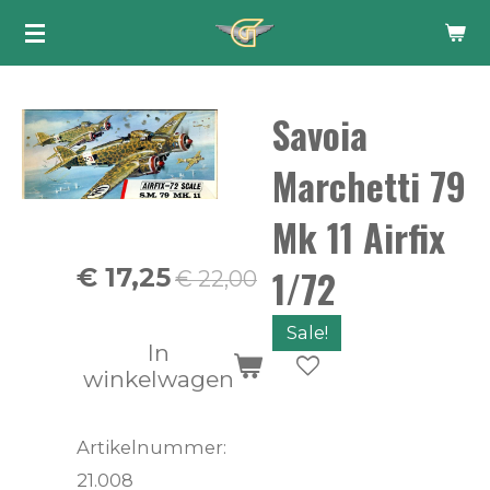
Ga
direct
naar
Savoia
de
hoofdinhoud
Marchetti 79
Mk 11 Airfix
1/72
€ 17,25
€ 22,00
Sale!
In
winkelwagen
Artikelnummer:
21.008