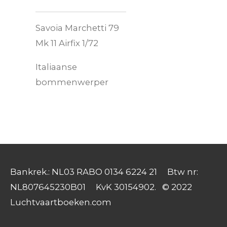
Savoia Marchetti 79
Mk 11 Airfix 1/72
Italiaanse
bommenwerper
Bankrek.: NL03 RABO 0134 6224 21 Btw nr:
NL807645230B01 KvK 30154902. © 2022
Luchtvaartboeken.com