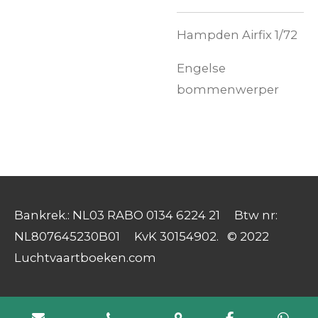
Hampden Airfix 1/72
Engelse
bommenwerper
Bankrek.: NL03 RABO 0134 6224 21 Btw nr:
NL807645230B01 KvK 30154902. © 2022
Luchtvaartboeken.com