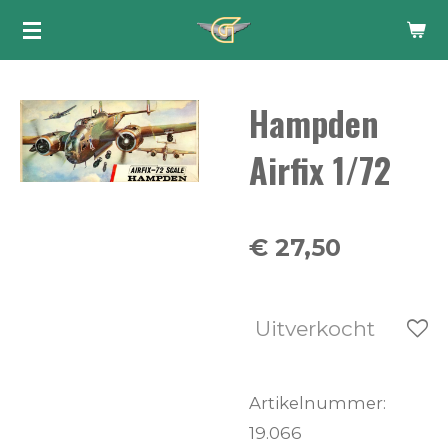
Ga
direct
naar
Hampden
de
hoofdinhoud
Airfix 1/72
€ 27,50
Uitverkocht
Artikelnummer:
19.066