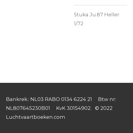
Stuka Ju.87 Heller
1/72
Bankrek.: NL03 RABO 0134 6224 21 Btw nr:
NL807645230B01 KvK 30154902. © 2022
Luchtvaartboeken.com