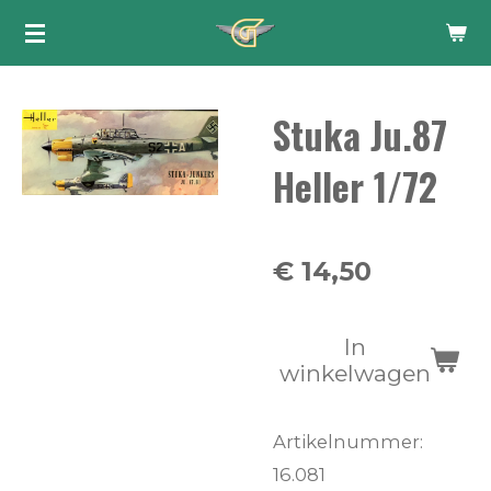
Ga
direct
naar
Stuka Ju.87
de
hoofdinhoud
Heller 1/72
€ 14,50
In
winkelwagen
Artikelnummer:
16.081