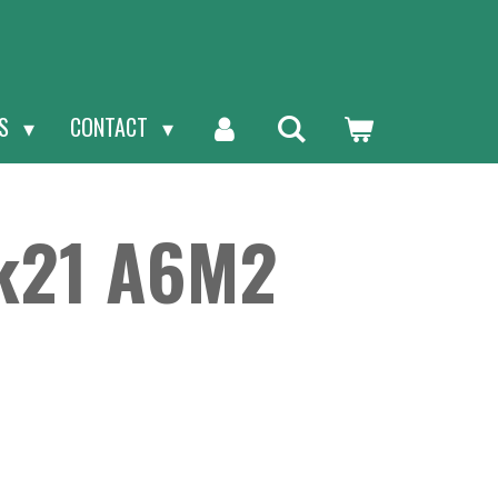
NS
CONTACT
k21 A6M2