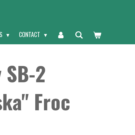
NS
CONTACT
v SB-2
ska" Froc