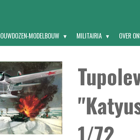
BOUWDOZEN-MODELBOUW
MILITAIRIA
OVER O
Tupole
"Katyu
1/72