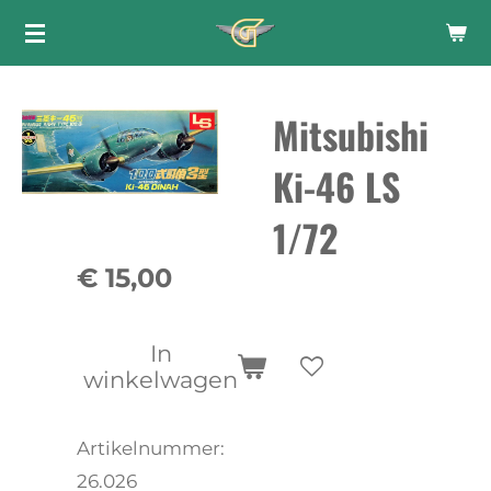
Ga
direct
naar
Mitsubishi
de
hoofdinhoud
Ki-46 LS
1/72
€ 15,00
In
winkelwagen
Artikelnummer:
26.026