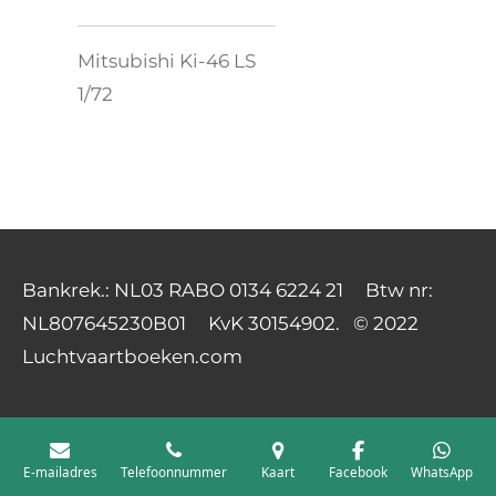
Mitsubishi Ki-46 LS
1/72
Bankrek.: NL03 RABO 0134 6224 21 Btw nr:
NL807645230B01 KvK 30154902. © 2022
Luchtvaartboeken.com
E-mailadres
Telefoonnummer
Kaart
Facebook
WhatsApp