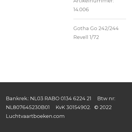
Artikelnummer:
14.006
Gotha Go 242/244
Revell 1/72
Bankrek.: NL03 RABO 0134 6224 21 Btw nr:
NL807645230B01 KvK 30154902. © 2022
Luchtvaartboeken.com