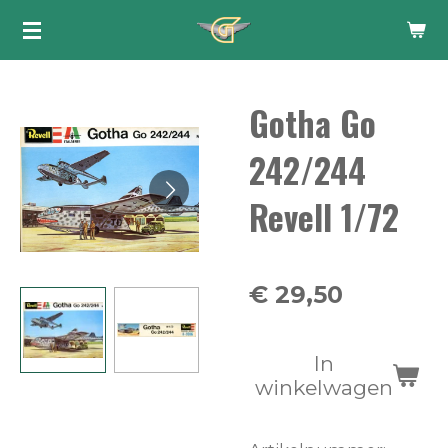
Ga
direct
naar
Gotha Go
de
hoofdinhoud
242/244
Revell 1/72
€ 29,50
In
winkelwagen