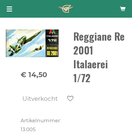
Ga
direct
naar
Reggiane Re
de
hoofdinhoud
2001
Italaerei
1/72
€ 14,50
Uitverkocht
Artikelnummer:
13.005