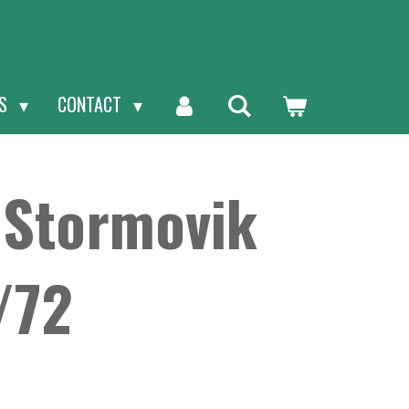
NS
CONTACT
 Stormovik
1/72