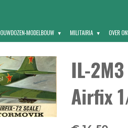
BOUWDOZEN-MODELBOUW
MILITAIRIA
OVER O
IL-2M3
Airfix 