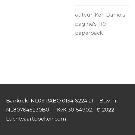
auteur: Ken Daniels
pagina's: 110
paperback
Bankrek.: NL03 RABO 0134 6224 21 Btw nr:
NL807645230B01 KvK 30154902. © 2022
Luchtvaartboeken.com