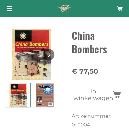
Ga
direct
naar
China
de
hoofdinhoud
Bombers
€ 77,50
In
winkelwagen
Artikelnummer:
01.0004