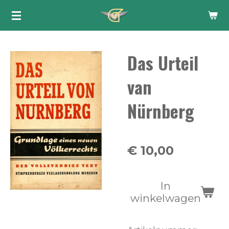
Ga
direct
naar
Das Urteil
de
hoofdinhoud
van
Nürnberg
€ 10,00
In
winkelwagen