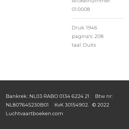
Artikelnummer:
01.0008
Druk: 1946
pagina's: 208
taal: Duits
Bankrek.: NL03 RABO 0134 6224 21 Btw nr:
NL807645230B01 KvK 30154902. © 2022
Luchtvaartboeken.com