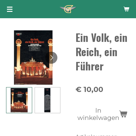
Ga
direct
naar
Ein Volk, ein
de
hoofdinhoud
Reich, ein
Führer
€ 10,00
In
winkelwagen