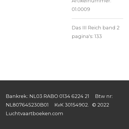
Artikelnummer:
01.0009
Das III Reich band 2
pagina's: 133
Bankrek.: NL03 RABO 0134 6224 21 Btw nr:
NL807645230B01 KvK 30154902. © 2022
Luchtvaartboeken.com