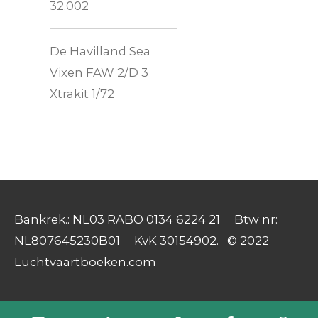
32.002
De Havilland Sea
Vixen FAW 2/D 3
Xtrakit 1/72
Bankrek.: NL03 RABO 0134 6224 21 Btw nr:
NL807645230B01 KvK 30154902. © 2022
Luchtvaartboeken.com