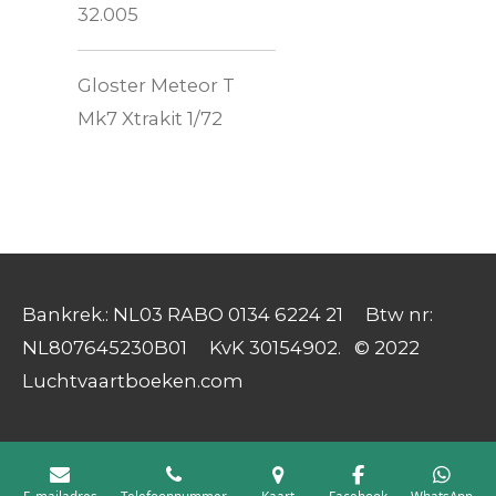
32.005
Gloster Meteor T
Mk7 Xtrakit 1/72
Bankrek.: NL03 RABO 0134 6224 21 Btw nr:
NL807645230B01 KvK 30154902. © 2022
Luchtvaartboeken.com
E-mailadres
Telefoonnummer
Kaart
Facebook
WhatsApp