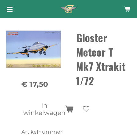
Ga
direct
naar
Gloster
de
hoofdinhoud
Meteor T
Mk7 Xtrakit
1/72
€ 17,50
In
winkelwagen
Artikelnummer: