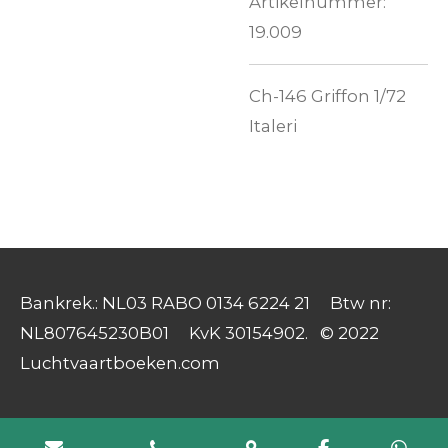
Artikelnummer:
19.009
Ch-146 Griffon 1/72
Italeri
Bankrek.: NL03 RABO 0134 6224 21 Btw nr:
NL807645230B01 KvK 30154902. © 2022
Luchtvaartboeken.com