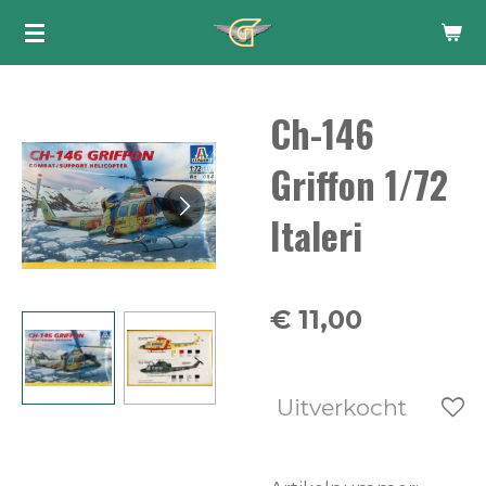
Ga
direct
naar
Ch-146
de
hoofdinhoud
Griffon 1/72
Italeri
€ 11,00
Uitverkocht