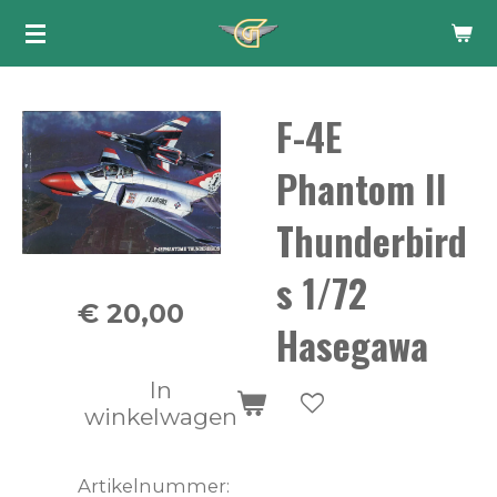
Ga
direct
naar
F-4E
de
hoofdinhoud
Phantom II
Thunderbird
s 1/72
€ 20,00
Hasegawa
In
winkelwagen
Artikelnummer: