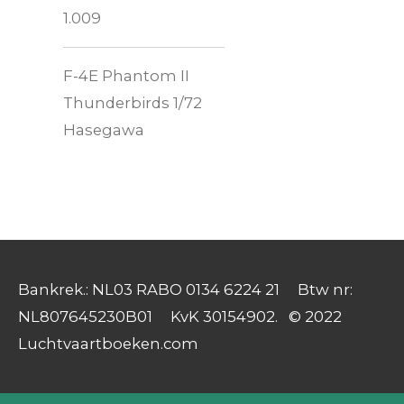
1.009
F-4E Phantom II
Thunderbirds 1/72
Hasegawa
Bankrek.: NL03 RABO 0134 6224 21 Btw nr:
NL807645230B01 KvK 30154902. © 2022
Luchtvaartboeken.com