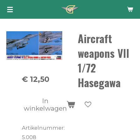
Ga
direct
naar
Aircraft
de
hoofdinhoud
weapons VII
1/72
Hasegawa
€ 12,50
In
winkelwagen
Artikelnummer:
5.008