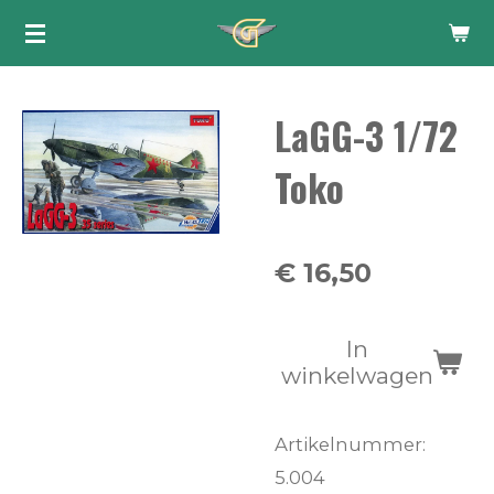
Ga
direct
naar
LaGG-3 1/72
de
hoofdinhoud
Toko
€ 16,50
In
winkelwagen
Artikelnummer:
5.004