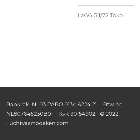
LaGG-3 1/72 Toko
Bankrek.: NL03 RABO 0134 6224 21 Btw nr:
NL807645230B01 KvK 30154902. © 2022
Luchtvaartboeken.com