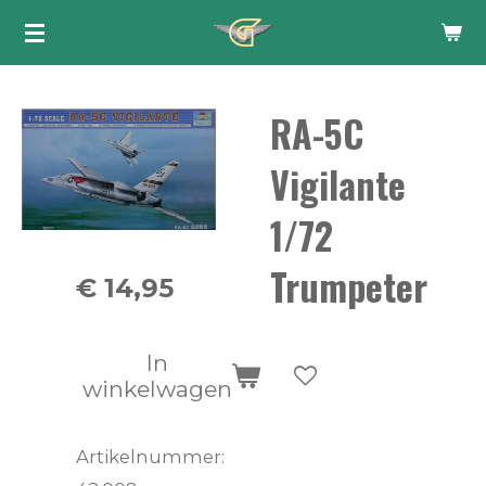
Ga
direct
naar
RA-5C
de
hoofdinhoud
Vigilante
1/72
Trumpeter
€ 14,95
In
winkelwagen
Artikelnummer: