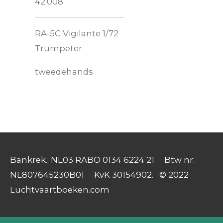
42.008
RA-5C Vigilante 1/72
Trumpeter
tweedehands
Bankrek.: NL03 RABO 0134 6224 21 Btw nr:
NL807645230B01 KvK 30154902. © 2022
Luchtvaartboeken.com