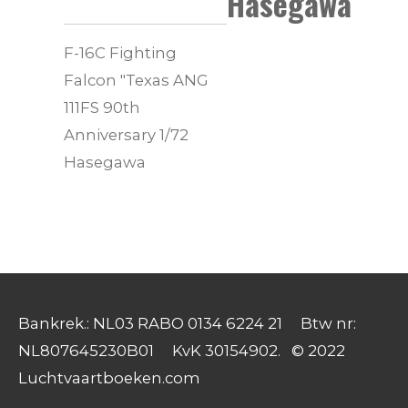
Hasegawa
F-16C Fighting
Falcon "Texas ANG
111FS 90th
Anniversary 1/72
Hasegawa
Bankrek.: NL03 RABO 0134 6224 21 Btw nr:
NL807645230B01 KvK 30154902. © 2022
Luchtvaartboeken.com