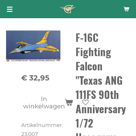
Ga
direct
naar
F-16C
de
hoofdinhoud
Fighting
Falcon
"Texas ANG
€ 32,95
111FS 90th
In
Anniversary
winkelwagen
1/72
Artikelnummer:
23.007