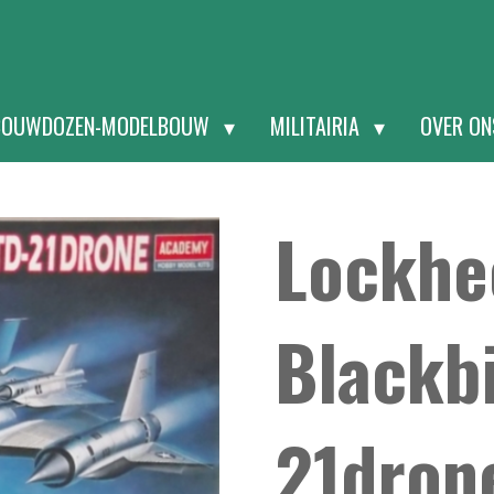
BOUWDOZEN-MODELBOUW
MILITAIRIA
OVER O
Lockhe
Blackb
21dron