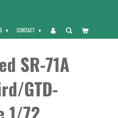
NS
CONTACT
ed SR-71A
ird/GTD-
e 1/72