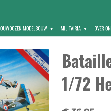
BOUWDOZEN-MODELBOUW
MILITAIRIA
OVER O
Bataill
1/72 He