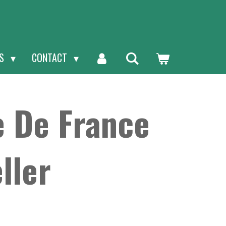
NS
CONTACT
e De France
ller